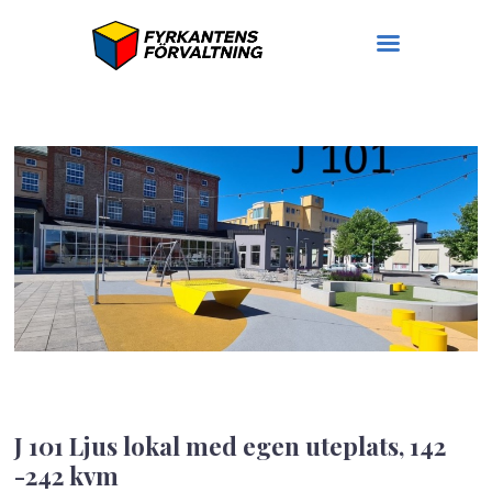
Lokaler
Bostäder
På gång
Ledigt
Om oss
Hyresgäst hos oss
Felanmälan
J 101 Ljus lokal med egen uteplats, 142
-242 kvm