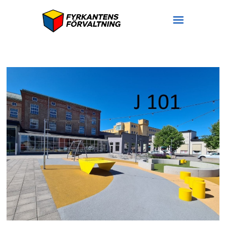
Lokaler
Bostäder
På gång
Ledigt
Om oss
Hyresgäst hos oss
Felanmälan