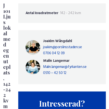
J
101
Antal kvadratmeter
142 - 242 kvm
Lju
s
lok
al
me
Joakim Wångdahl
d
joakim@porslinsstaden.se
eg
0706 04 12 09
en
ut
Malin Langemar
epl
Malin.langemar@fyrkanten.se
ats
0510 – 42 50 12
,
142
-24
2
kv
Intresserad?
m