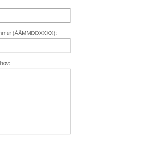
nummer (ÅÅMMDDXXXX):
hov: