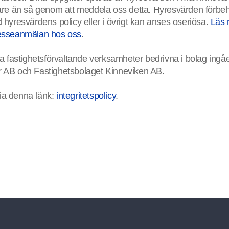
gare än så genom att meddela oss detta. Hyresvärden förbehål
d hyresvärdens policy eller i övrigt kan anses oseriösa.
Läs 
tresseanmälan hos oss
.
 fastighetsförvaltande verksamheter bedrivna i bolag ingå
r AB och Fastighetsbolaget Kinneviken AB.
 via denna länk:
integritetspolicy
.