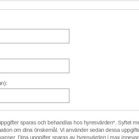
an):
pgifter sparas och behandlas hos hyresvärden*. Syftet med
mation om dina önskemål. Vi använder sedan dessa uppgifter
nser. Dina uppgifter sparas av hyresvärden i max innevara