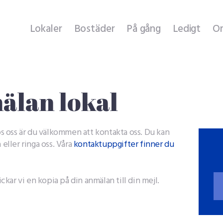
Lokaler
Lokaler
Bostäder
På gång
Ledigt
O
Bostäder
På gång
Ledigt
älan lokal
Om oss
hos oss är du välkommen att kontakta oss. Du kan
 eller ringa oss. Våra
kontaktuppgifter finner du
Hyresgäst hos oss
Felanmälan
ickar vi en kopia på din anmälan till din mejl.