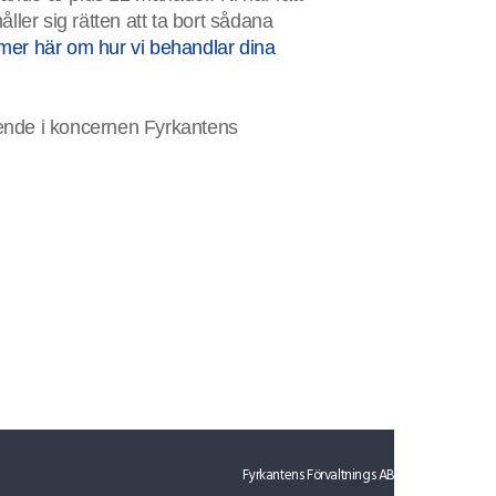
ler sig rätten att ta bort sådana
mer här om hur vi behandlar dina
ende i koncernen Fyrkantens
Fyrkantens Förvaltnings AB