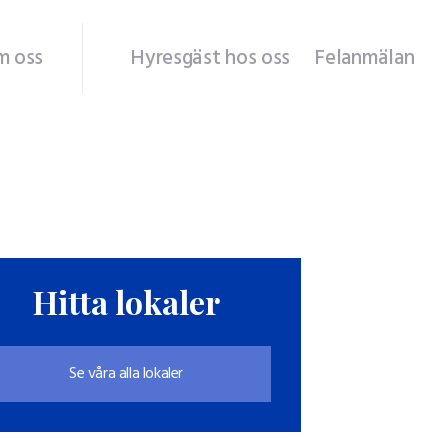
m oss
Hyresgäst hos oss
Felanmälan
Hitta lokaler
Se våra alla lokaler