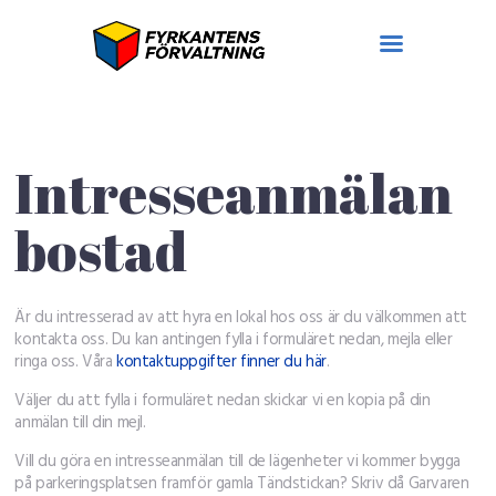
Lokaler
Intresseanmälan
Bostäder
På gång
bostad
Ledigt
Om oss
Hyresgäst hos oss
Är du intresserad av att hyra en lokal hos oss är du välkommen att
kontakta oss. Du kan antingen fylla i formuläret nedan, mejla eller
Felanmälan
ringa oss. Våra
kontaktuppgifter finner du här
.
Väljer du att fylla i formuläret nedan skickar vi en kopia på din
anmälan till din mejl.
Vill du göra en intresseanmälan till de lägenheter vi kommer bygga
på parkeringsplatsen framför gamla Tändstickan? Skriv då Garvaren