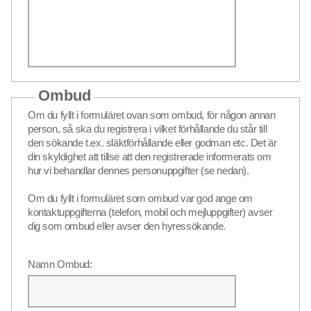
Ombud
Om du fyllt i formuläret ovan som ombud, för någon annan
person, så ska du registrera i vilket förhållande du står till
den sökande t.ex. släktförhållande eller godman etc. Det är
din skyldighet att tillse att den registrerade informerats om
hur vi behandlar dennes personuppgifter (se nedan).
Om du fyllt i formuläret som ombud var god ange om
kontaktuppgifterna (telefon, mobil och mejluppgifter) avser
dig som ombud eller avser den hyressökande.
Namn Ombud: