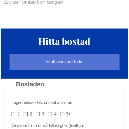
22 under ”Önskemål om fastighet”.
Hitta bostad
Se alla våra bostäder
Bostaden
Lägenhetsstorlek, önskat antal rum
1
2
3
4
5+
Önskemål om område/fastighet (frivilligt):