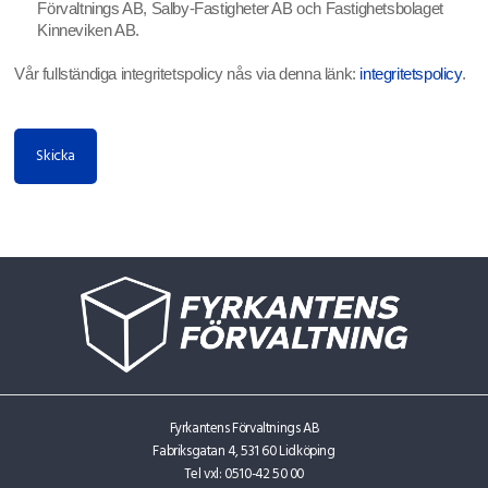
Förvaltnings AB, Salby-Fastigheter AB och Fastighetsbolaget
Kinneviken AB.
Vår fullständiga integritetspolicy nås via denna länk:
integritetspolicy
.
Fyrkantens Förvaltnings AB
Fabriksgatan 4, 531 60 Lidköping
Tel vxl:
0510-42 50 00