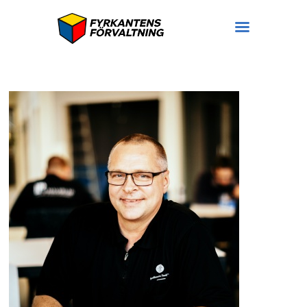
Lokaler
Bostäder
På gång
Ledigt
Om oss
Hyresgäst hos oss
Felanmälan