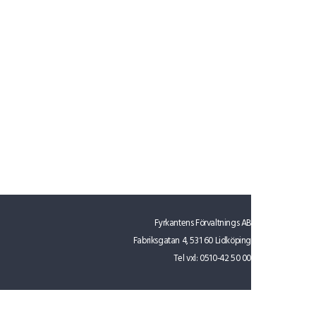
Fyrkantens Förvaltnings AB
Fabriksgatan 4, 531 60 Lidköping
Tel vxl:
0510-42 50 00