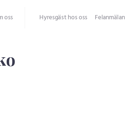
m oss
Hyresgäst hos oss
Felanmälan
azorko