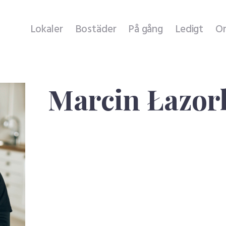
Lokaler
Lokaler
Bostäder
På gång
Ledigt
O
Bostäder
På gång
Marcin Ł
Ledigt
Om oss
Hyresgäst hos oss
Felanmälan