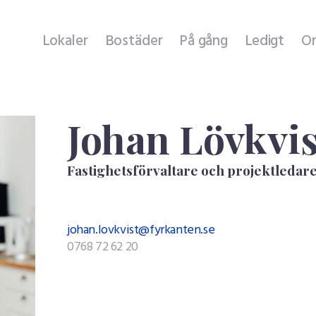
Lokaler
Lokaler
Bostäder
På gång
Ledigt
O
Bostäder
På gång
Johan Lövkvis
Ledigt
Om oss
Fastighetsförvaltare och projektledar
Hyresgäst hos oss
johan.lovkvist@fyrkanten.se
Felanmälan
0768 72 62 20