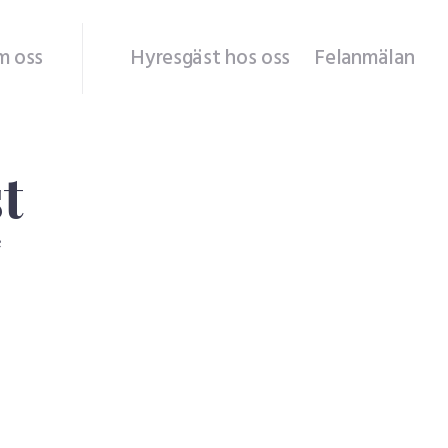
m oss
Hyresgäst hos oss
Felanmälan
t
e