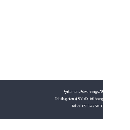
Fyrkantens Förvaltnings AB
Fabriksgatan 4, 531 60 Lidköping
Tel vxl:
0510-42 50 00