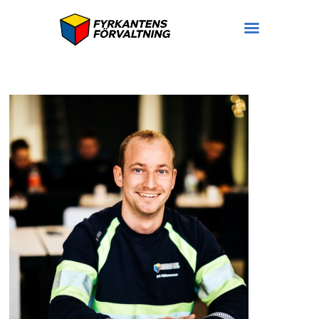
Lokaler
Bostäder
På gång
Ledigt
Om oss
Hyresgäst hos oss
Felanmälan